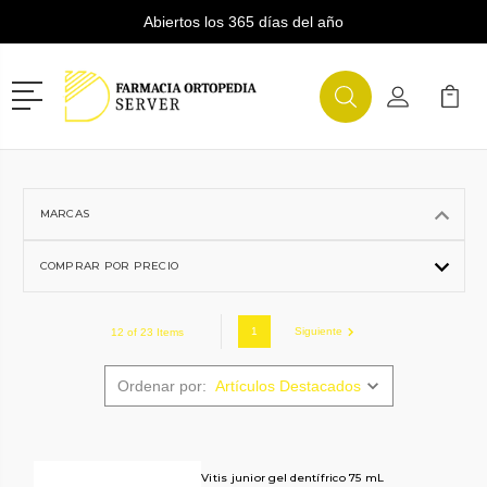
Abiertos los 365 días del año
Menú
Buscar
Mi Cuenta
Mi Ca
Buscar
MARCAS
COMPRAR POR PRECIO
1
Siguiente
12 of 23 Items
Ordenar por:
Vitis junior gel dentífrico 75 mL