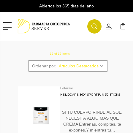
Abiertos los 365 días del año
Menú
Buscar
Mi Cuenta
Mi Ca
Buscar
12 of 12 Items
Ordenar por:
Heliocare
HELIOCARE 360º SPORTSUN 30 STICKS
SI TU CUERPO RINDE AL SOL,
NECESITA ALGO MÁS QUE
CREMA Entrenas, compites, te
expones.Y mientras tu…