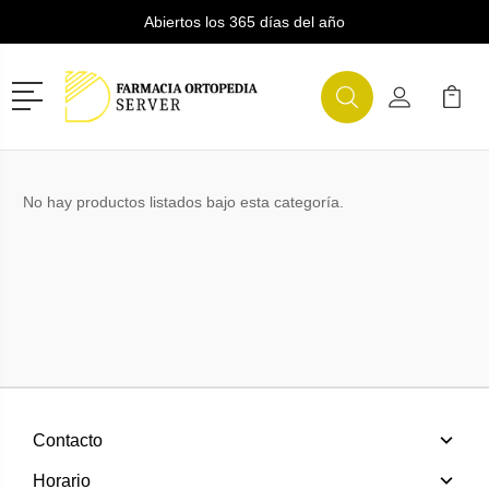
Abiertos los 365 días del año
Menú
Buscar
Mi Cuenta
Mi Ca
Buscar
No hay productos listados bajo esta categoría.
Contacto
Horario